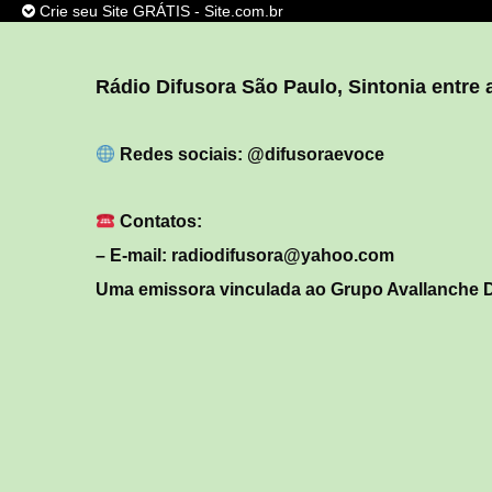
Crie seu Site GRÁTIS - Site.com.br
Rádio Difusora São Paulo,
Sintonia entre
Redes sociais: @difusoraevoce
SITE
GRÁTIS
,
DIVERSOS MODELOS DE SITES P
Contatos:
INICIAR SEU PROJETO !
– E-mail: radiodifusora@yahoo.com
Uma emissora vinculada ao Grupo Avallanche D
CRIE JÁ O SEU SITE