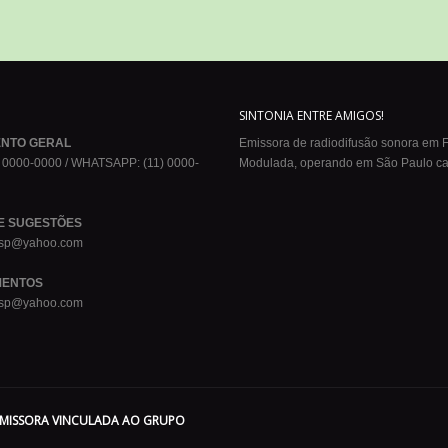
:
SINTONIA ENTRE AMIGOS!
ENTO GERAL
Emissora de radiodifusão sonora em 
 0000-0000 / WHATSAPP: (11) 0000-
Modulada, operando em São Paulo ca
E SUGESTÕES
osp@yahoo.com
ENTOS
osp@yahoo.com
EMISSORA VINCULADA AO GRUPO