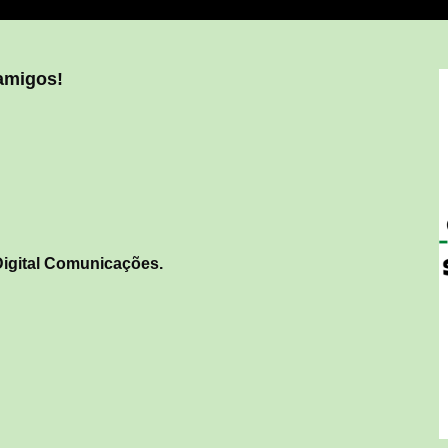
 amigos!
FREE
WE
ARA VOCÊ
FREE EMAIL, FR
START YOUR FR
igital Comunicações.